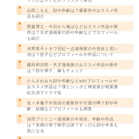
ップひばりくんがフランスで発売
山田こもも、顔や年齢は？最新作やおススメ作
品を紹介
西森博之・今日から俺はなどおススメ作品や新
作は？天才漫画家の顔や年齢などプロフィール
も紹介
水野英子トキワ荘紅一点漫画家の今現在と若い
頃は？息子などプロフィールや作品について
藤田和日郎・天才漫画家のおススメ作品や新作
は？顔や弟子、嫁もチェック
たらさわみち顔や年齢などwikiプロフィールや
おススメ作品は？僕とシッポと神楽坂が相葉雅
紀主演でドラマ化
佐々木倫子今現在の最新作や引退の噂？顔や年
齢、結婚などプロフィールも調査
浜田ブリトニー漫画家の今現在、年齢や作品
は？未婚の母で相手は誰？すっぴん顔や本名も
気になる