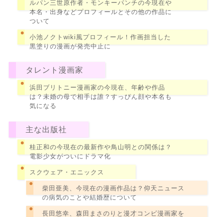
ルパン三世原作者・モンキーパンチの今現在や
本名・出身などプロフィールとその他の作品に
ついて
小池ノクトwiki風プロフィール！作画担当した
黒塗りの漫画が発売中止に
タレント漫画家
浜田ブリトニー漫画家の今現在、年齢や作品
は？未婚の母で相手は誰？すっぴん顔や本名も
気になる
主な出版社
桂正和の今現在の最新作や鳥山明との関係は？
電影少女がついにドラマ化
スクウェア・エニックス
柴田亜美、今現在の漫画作品は？仰天ニュース
の病気のことや結婚歴について
長田悠幸、森田まさのりと漫才コンビ漫画家を