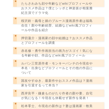
たらさわみち顔や年齢などwikiプロフィールや
おススメ作品は？僕とシッポと神楽坂が相葉雅
紀主演でドラマ化
桜沢鈴・義母と娘のブルース漫画原作者は福島
在住！顏や年齢経歴、結婚などwiki風プロフィ
ールや作品を紹介
押切蓮介・漫画家の顔や結婚は？おススメ作品
とプロフィールを調査
赤名修・勇牛作画担当の画力がスゴイ！気にな
る年齢や顔、作品などwiki風プロフィール
ルパン三世原作者・モンキーパンチの今現在や
本名・出身などプロフィールとその他の作品に
ついて
国友やすゆき、最新作やおススメ作品は？漫画
家を引退するって本当？
西岸良平・鎌倉ものがたり作者の顏や妻、自宅
が気になる！今現在も休載せず新作を発表！
松本零士、今現在の新作は？妻は漫画家・牧美