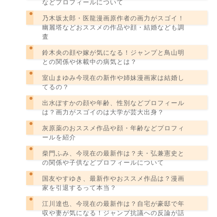
などプロフィールについて
乃木坂太郎・医龍漫画原作者の画力がスゴイ！
幽麗塔などおススメの作品や顔・結婚なども調
査
鈴木央の顔や嫁が気になる！ジャンプと鳥山明
との関係や休載中の病気とは？
室山まゆみ今現在の新作や姉妹漫画家は結婚し
てるの？
出水ぽすかの顔や年齢、性別などプロフィール
は？画力がスゴイのは大学が芸大出身？
灰原薬のおススメ作品や顔・年齢などプロフィ
ールを紹介
柴門ふみ、今現在の最新作は？夫・弘兼憲史と
の関係や子供などプロフィールについて
国友やすゆき、最新作やおススメ作品は？漫画
家を引退するって本当？
江川達也、今現在の最新作は？自宅が豪邸で年
収や妻が気になる！ジャンプ抗議への反論が話