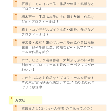
石原まこちんはムー民！作品や年収・結婚など
プロフィール
桐木憲一・手塚るみ子の夫の顏や年齢、作品な
どwikiプロフィールは？
箱ミネコの兄がスゴイ？本名や出身、作品など
プロフィールは？
桜沢鈴・義母と娘のブルース漫画原作者は福島
在住！顏や年齢経歴、結婚などwiki風プロフィ
ールや作品を紹介
ポプテピピック漫画作者・大川ぶくぶの顔や性
別は女？プロフィールや銀魂コラボグッズがか
わいい！
いがらしみきお作品などプロフィールを紹介！
羊の木が実写映画化決定、アニメぼのぼの20年
ぶりに放送中！
芳文社
植田まさし(コボちゃん作者)の年収ってどのく