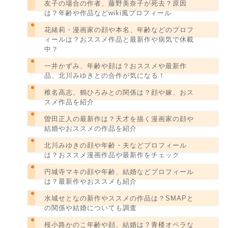
友子の場合の作者、藤野美奈子が死去？原因
は？年齢や作品などwiki風プロフィール
花緒莉・漫画家の顔や本名、年齢などのプロフ
ィールは？おススメ作品と最新作や病気で休載
中？
一井かずみ、年齢や顔は？おススメや最新作
品、北川みゆきとの合作が気になる！
椎名高志、鶴ひろみとの関係は？顔や嫁、おス
スメ作品を紹介
曽田正人の最新作は？天才を描く漫画家の顔や
結婚やおススメの作品を紹介
北川みゆきの顔や年齢・夫などプロフィール
は？おススメ漫画作品や最新作をチェック
円城寺マキの顔や年齢、結婚などプロフィール
は？最新作やおススメも紹介
水城せとなの新作やススメの作品は？SMAPと
の関係や結婚についても調査
桜小路かのこ年齢や顔、結婚は？青楼オペラな