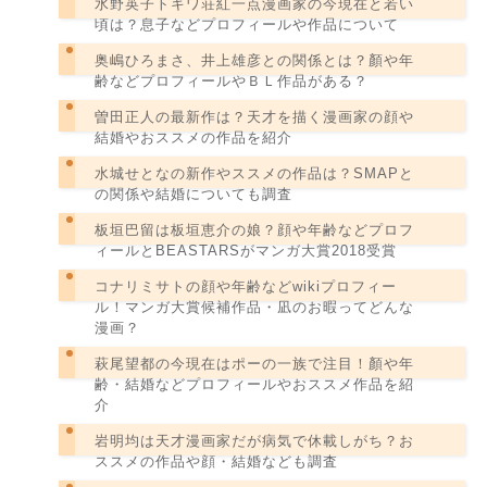
水野英子トキワ荘紅一点漫画家の今現在と若い
頃は？息子などプロフィールや作品について
奥嶋ひろまさ、井上雄彦との関係とは？顏や年
齢などプロフィールやＢＬ作品がある？
曽田正人の最新作は？天才を描く漫画家の顔や
結婚やおススメの作品を紹介
水城せとなの新作やススメの作品は？SMAPと
の関係や結婚についても調査
板垣巴留は板垣恵介の娘？顔や年齢などプロフ
ィールとBEASTARSがマンガ大賞2018受賞
コナリミサトの顔や年齢などwikiプロフィー
ル！マンガ大賞候補作品・凪のお暇ってどんな
漫画？
萩尾望都の今現在はポーの一族で注目！顏や年
齢・結婚などプロフィールやおススメ作品を紹
介
岩明均は天才漫画家だが病気で休載しがち？お
ススメの作品や顔・結婚なども調査