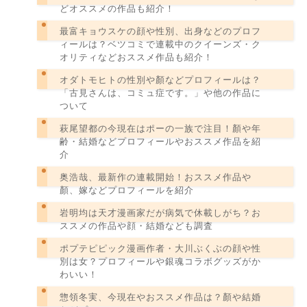
どオススメの作品も紹介！
最富キョウスケの顔や性別、出身などのプロフ
ィールは？ベツコミで連載中のクイーンズ・ク
オリティなどおススメ作品も紹介！
オダトモヒトの性別や顏などプロフィールは？
「古見さんは、コミュ症です。」や他の作品に
ついて
萩尾望都の今現在はポーの一族で注目！顏や年
齢・結婚などプロフィールやおススメ作品を紹
介
奥浩哉、最新作の連載開始！おススメ作品や
顏、嫁などプロフィールを紹介
岩明均は天才漫画家だが病気で休載しがち？お
ススメの作品や顔・結婚なども調査
ポプテピピック漫画作者・大川ぶくぶの顔や性
別は女？プロフィールや銀魂コラボグッズがか
わいい！
惣領冬実、今現在やおススメ作品は？顏や結婚