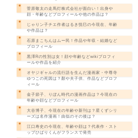
菅原敬太の走馬灯株式会社が面白い！出身や
顔・年齢などプロフィールや他の作品は？
じゃりン子チエ作者はるき悦巳の今現在、年齢
や作品は？
石原まこちんはムー民！作品や年収・結婚など
プロフィール
黒澤Rの性別は女！顔や年齢などwikiプロフィ
ールや作品を紹介
オヤジギャルの流行語を生んだ漫画家・中尊寺
ゆつこの死因は？顏や夫子供、作品などプロフ
ィール
金子節子、りぼん時代の漫画作品は？今現在の
年齢や顔などプロフィール
大谷博子、今現在の年齢や新刊は？星くずシリ
ーズは名作漫画！由似のその後は？
江口寿史の今現在、年齢や顔は？代表作・スト
ップひばりくんがフランスで発売