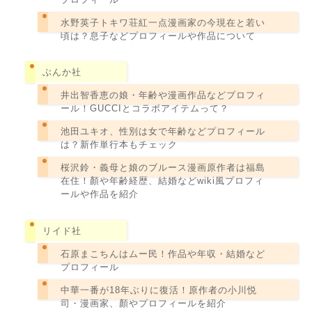
水野英子トキワ荘紅一点漫画家の今現在と若い
頃は？息子などプロフィールや作品について
ぶんか社
井出智香恵の娘・年齢や漫画作品などプロフィ
ール！GUCCIとコラボアイテムって？
池田ユキオ、性別は女で年齢などプロフィール
は？新作単行本もチェック
桜沢鈴・義母と娘のブルース漫画原作者は福島
在住！顏や年齢経歴、結婚などwiki風プロフィ
ールや作品を紹介
リイド社
石原まこちんはムー民！作品や年収・結婚など
プロフィール
中華一番が18年ぶりに復活！原作者の小川悦
司・漫画家、顏やプロフィールを紹介