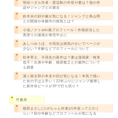
弱虫ペダル作者・渡辺航の年収や妻は？他の作
品やジャンプとの過去
鈴木央の顔や嫁が気になる！ジャンプと鳥山明
との関係や休載中の病気とは？
小池ノクトwiki風プロフィール！作画担当した
黒塗りの漫画が発売中止に
あしべゆうほ、今現在は病気のせいでページが
少ない？年齢などプロフィールについて
松本零士、今現在の新作は？妻は漫画家・牧美
也子！出身や年齢、槇原敬之との裁判について
も調査
漫☆画太郎の本名や顔が気になる！本気で描い
た女の子は上手い！22年ぶりにジャンプ復帰し
た新作珍ピースが3Pで打ち切り？
竹書房
植田まさし(コボちゃん作者)の年収ってどのく
らい？顔や年齢などプロフィールが気になる