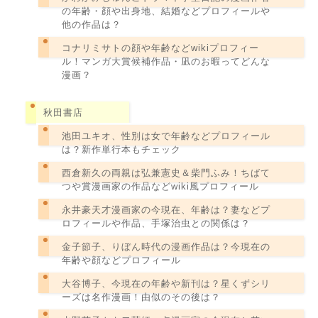
の年齢・顔や出身地、結婚などプロフィールや
他の作品は？
コナリミサトの顔や年齢などwikiプロフィー
ル！マンガ大賞候補作品・凪のお暇ってどんな
漫画？
秋田書店
池田ユキオ、性別は女で年齢などプロフィール
は？新作単行本もチェック
西倉新久の両親は弘兼憲史＆柴門ふみ！ちばて
つや賞漫画家の作品などwiki風プロフィール
永井豪天才漫画家の今現在、年齢は？妻などプ
ロフィールや作品、手塚治虫との関係は？
金子節子、りぼん時代の漫画作品は？今現在の
年齢や顔などプロフィール
大谷博子、今現在の年齢や新刊は？星くずシリ
ーズは名作漫画！由似のその後は？