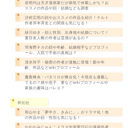
岩明均は天才漫画家だが病気で休載しがち？お
ススメの作品や顔・結婚なども調査
沙村広明の顔やおススメの作品を紹介！ナルト
作者岸本斉史との関係も気になる！
緑川ゆき・顔と性別、出身地や結婚について！
夏目友人帳の作者は霊感があるの？
羽海野チカの顔や年齢、結婚相手などプロフィ
ール、入院で手術の真相は？
清水玲子・秘密の作者が漫勉に登場！顏や年
齢、作品などwikiプロフィール
魔夜峰央・パタリロが舞台化！今現在も連載し
てるの？娘や息子、妻などwikiプロフィールや
家族の趣味はバレエ？
祥伝社
和山やま「夢中さ、きみに。」がドラマ化！他
の作品や顔・性別も気になる！
かわかみじゅんこドラマ中学聖日記の漫画作者