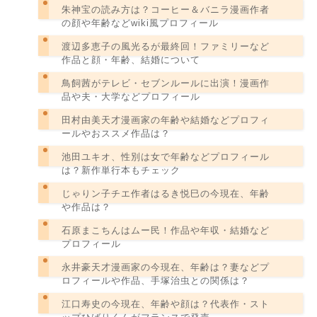
朱神宝の読み方は？コーヒー＆バニラ漫画作者
の顔や年齢などwiki風プロフィール
渡辺多恵子の風光るが最終回！ファミリーなど
作品と顔・年齢、結婚について
鳥飼茜がテレビ・セブンルールに出演！漫画作
品や夫・大学などプロフィール
田村由美天才漫画家の年齢や結婚などプロフィ
ールやおススメ作品は？
池田ユキオ、性別は女で年齢などプロフィール
は？新作単行本もチェック
じゃりン子チエ作者はるき悦巳の今現在、年齢
や作品は？
石原まこちんはムー民！作品や年収・結婚など
プロフィール
永井豪天才漫画家の今現在、年齢は？妻などプ
ロフィールや作品、手塚治虫との関係は？
江口寿史の今現在、年齢や顔は？代表作・スト