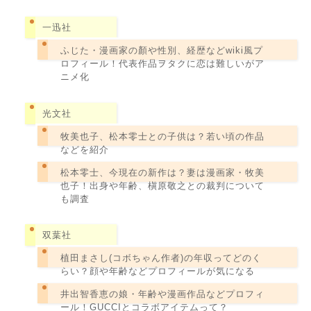
一迅社
ふじた・漫画家の顏や性別、経歴などwiki風プ
ロフィール！代表作品ヲタクに恋は難しいがア
ニメ化
光文社
牧美也子、松本零士との子供は？若い頃の作品
などを紹介
松本零士、今現在の新作は？妻は漫画家・牧美
也子！出身や年齢、槇原敬之との裁判について
も調査
双葉社
植田まさし(コボちゃん作者)の年収ってどのく
らい？顔や年齢などプロフィールが気になる
井出智香恵の娘・年齢や漫画作品などプロフィ
ール！GUCCIとコラボアイテムって？