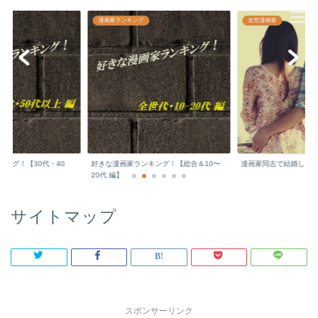
漫画家どっとこむ☆
漫画家ランキング
女性漫画家
日本の文化を支える敬愛すべき漫画家先生の
顔や年収などをチェックしちゃいます♪
ング！【30代・40
好きな漫画家ランキング！【総合＆10〜
漫画家同志で結婚した
.
20代 編】
サイトマップ
スポンサーリンク