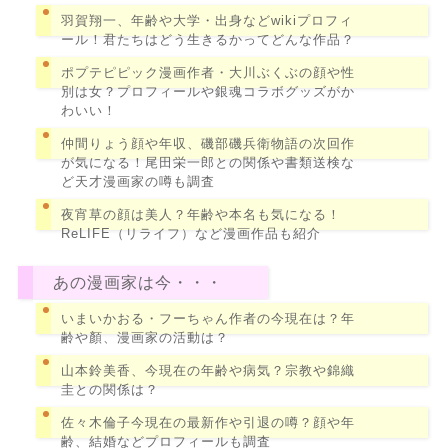
羽賀翔一、年齢や大学・出身などwikiプロフィ
ール！君たちはどう生きるかってどんな作品？
ポプテピピック漫画作者・大川ぶくぶの顔や性
別は女？プロフィールや銀魂コラボグッズがか
わいい！
仲間りょう顔や年収、磯部磯兵衛物語の次回作
が気になる！尾田栄一郎との関係や書類送検な
ど天才漫画家の噂も調査
夜宵草の顔は美人？年齢や本名も気になる！
ReLIFE（リライフ）など漫画作品も紹介
あの漫画家は今・・・
いまいかおる・フーちゃん作者の今現在は？年
齢や顏、漫画家の活動は？
山本鈴美香、今現在の年齢や病気？宗教や錦織
圭との関係は？
佐々木倫子今現在の最新作や引退の噂？顔や年
齢、結婚などプロフィールも調査