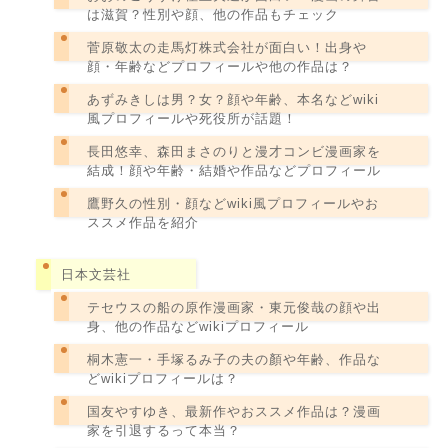
は滋賀？性別や顔、他の作品もチェック
菅原敬太の走馬灯株式会社が面白い！出身や
顔・年齢などプロフィールや他の作品は？
あずみきしは男？女？顔や年齢、本名などwiki
風プロフィールや死役所が話題！
長田悠幸、森田まさのりと漫才コンビ漫画家を
結成！顔や年齢・結婚や作品などプロフィール
鷹野久の性別・顔などwiki風プロフィールやお
ススメ作品を紹介
日本文芸社
テセウスの船の原作漫画家・東元俊哉の顔や出
身、他の作品などwikiプロフィール
桐木憲一・手塚るみ子の夫の顏や年齢、作品な
どwikiプロフィールは？
国友やすゆき、最新作やおススメ作品は？漫画
家を引退するって本当？