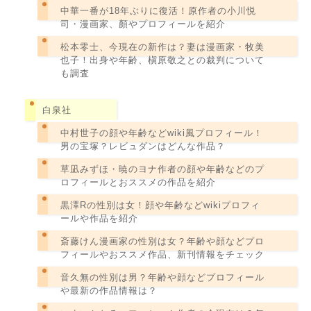
中華一番が18年ぶりに復活！原作者の小川悦
司・漫画家、顏やプロフィールを紹介
松本零士、今現在の新作は？妻は漫画家・牧美
也子！出身や年齢、槇原敬之との裁判について
も調査
白泉社
中村世子の顔や年齢などwiki風プロフィール！
男の宝塚？レビュダンはどんな作品？
草凪みずほ・暁のヨナ作者の顔や年齢などのプ
ロフィールとおススメの作品を紹介
黒澤Rの性別は女！顔や年齢などwikiプロフィ
ールや作品を紹介
斎藤けん漫画家の性別は女？年齢や顔などプロ
フィールやおススメ作品、新刊情報をチェック
音久無の性別は男？年齢や顔などプロフィール
や最新の作品情報は？