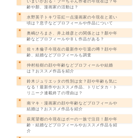
いまいかおる・フーちゃん作者の今現在は？年
齢や顏、漫画家の活動は？
水野英子トキワ荘紅一点漫画家の今現在と若い
頃は？息子などプロフィールや作品について
奥嶋ひろまさ、井上雄彦との関係とは？顏や年
齢などプロフィールやＢＬ作品がある？
佐々木倫子今現在の最新作や引退の噂？顔や年
齢、結婚などプロフィールも調査
仲村桂樹の顔や年齢などプロフィールや結婚
は？おススメ作品を紹介
鈴木ジュリエッタの性別は女？顔や年齢も気に
なる！最新作やおススメ作品、トリピタカ・ト
リニーク連載終了の理由は？
南マキ・漫画家の顔や年齢などプロフィールや
結婚は？おススメ作品を紹介
萩尾望都の今現在はポーの一族で注目！顏や年
齢・結婚などプロフィールやおススメ作品を紹
介