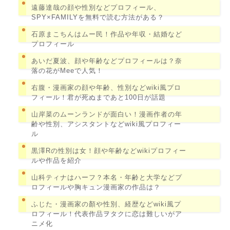
遠藤達哉の顔や性別などプロフィール、
SPY×FAMILYを無料で読む方法がある？
石原まこちんはムー民！作品や年収・結婚など
プロフィール
あいだ夏波、顔や年齢などプロフィールは？奈
落の花がMeeで人気！
右腹・漫画家の顔や年齢、性別などwiki風プロ
フィール！君が死ぬまであと100日が話題
山岸菜のムーンランドが面白い！漫画作者の年
齢や性別、アシスタントなどwiki風プロフィー
ル
黒澤Rの性別は女！顔や年齢などwikiプロフィー
ルや作品を紹介
山科ティナはハーフ？本名・年齢と大学などプ
ロフィールや胸キュン漫画家の作品は？
ふじた・漫画家の顏や性別、経歴などwiki風プ
ロフィール！代表作品ヲタクに恋は難しいがア
ニメ化