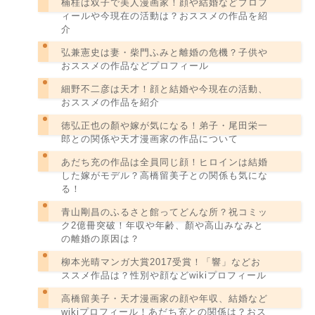
楠桂は双子で美人漫画家！顔や結婚などプロフ
ィールや今現在の活動は？おススメの作品を紹
介
弘兼憲史は妻・柴門ふみと離婚の危機？子供や
おススメの作品などプロフィール
細野不二彦は天才！顔と結婚や今現在の活動、
おススメの作品を紹介
徳弘正也の顏や嫁が気になる！弟子・尾田栄一
郎との関係や天才漫画家の作品について
あだち充の作品は全員同じ顔！ヒロインは結婚
した嫁がモデル？高橋留美子との関係も気にな
る！
青山剛昌のふるさと館ってどんな所？祝コミッ
ク2億冊突破！年収や年齢、顏や高山みなみと
の離婚の原因は？
柳本光晴マンガ大賞2017受賞！「響」などお
ススメ作品は？性別や顔などwikiプロフィール
高橋留美子・天才漫画家の顔や年収、結婚など
wikiプロフィール！あだち充との関係は？おス