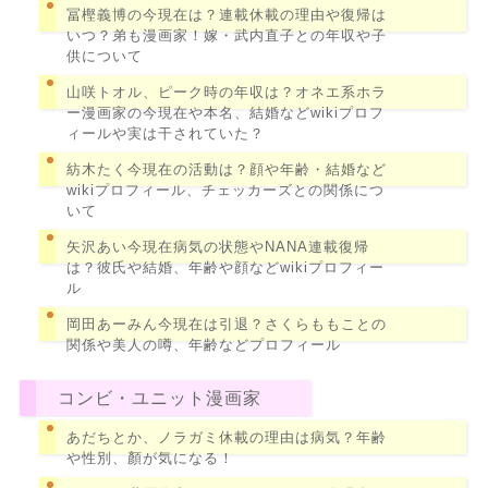
冨樫義博の今現在は？連載休載の理由や復帰は
いつ？弟も漫画家！嫁・武内直子との年収や子
供について
山咲トオル、ピーク時の年収は？オネエ系ホラ
ー漫画家の今現在や本名、結婚などwikiプロフ
ィールや実は干されていた？
紡木たく今現在の活動は？顔や年齢・結婚など
wikiプロフィール、チェッカーズとの関係につ
いて
矢沢あい今現在病気の状態やNANA連載復帰
は？彼氏や結婚、年齢や顔などwikiプロフィー
ル
岡田あーみん今現在は引退？さくらももことの
関係や美人の噂、年齢などプロフィール
コンビ・ユニット漫画家
あだちとか、ノラガミ休載の理由は病気？年齢
や性別、顏が気になる！