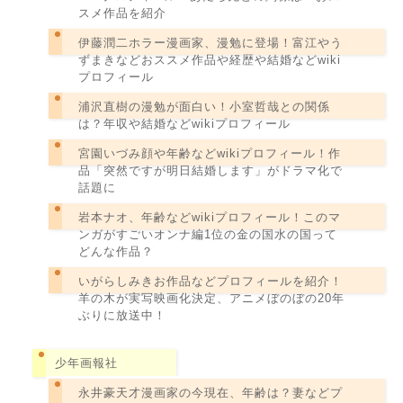
スメ作品を紹介
伊藤潤二ホラー漫画家、漫勉に登場！富江やう
ずまきなどおススメ作品や経歴や結婚などwiki
プロフィール
浦沢直樹の漫勉が面白い！小室哲哉との関係
は？年収や結婚などwikiプロフィール
宮園いづみ顔や年齢などwikiプロフィール！作
品「突然ですが明日結婚します」がドラマ化で
話題に
岩本ナオ、年齢などwikiプロフィール！このマ
ンガがすごいオンナ編1位の金の国水の国って
どんな作品？
いがらしみきお作品などプロフィールを紹介！
羊の木が実写映画化決定、アニメぼのぼの20年
ぶりに放送中！
少年画報社
永井豪天才漫画家の今現在、年齢は？妻などプ