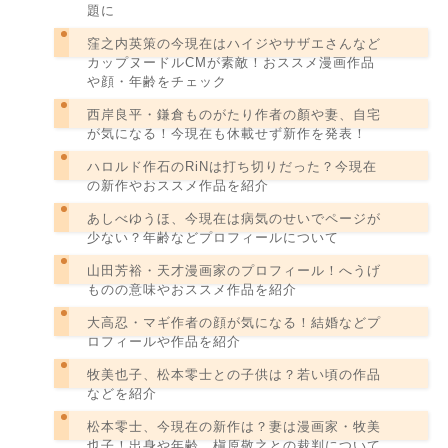
題に
窪之内英策の今現在はハイジやサザエさんなど
カップヌードルCMが素敵！おススメ漫画作品
や顔・年齢をチェック
西岸良平・鎌倉ものがたり作者の顏や妻、自宅
が気になる！今現在も休載せず新作を発表！
ハロルド作石のRiNは打ち切りだった？今現在
の新作やおススメ作品を紹介
あしべゆうほ、今現在は病気のせいでページが
少ない？年齢などプロフィールについて
山田芳裕・天才漫画家のプロフィール！へうげ
ものの意味やおススメ作品を紹介
大高忍・マギ作者の顔が気になる！結婚などプ
ロフィールや作品を紹介
牧美也子、松本零士との子供は？若い頃の作品
などを紹介
松本零士、今現在の新作は？妻は漫画家・牧美
也子！出身や年齢、槇原敬之との裁判について