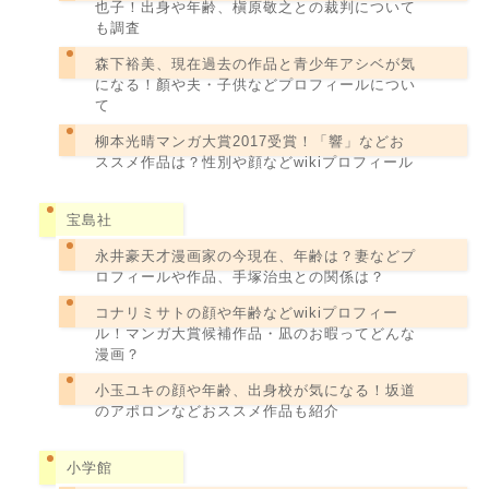
也子！出身や年齢、槇原敬之との裁判について
も調査
森下裕美、現在過去の作品と青少年アシベが気
になる！顏や夫・子供などプロフィールについ
て
柳本光晴マンガ大賞2017受賞！「響」などお
ススメ作品は？性別や顔などwikiプロフィール
宝島社
永井豪天才漫画家の今現在、年齢は？妻などプ
ロフィールや作品、手塚治虫との関係は？
コナリミサトの顔や年齢などwikiプロフィー
ル！マンガ大賞候補作品・凪のお暇ってどんな
漫画？
小玉ユキの顔や年齢、出身校が気になる！坂道
のアポロンなどおススメ作品も紹介
小学館