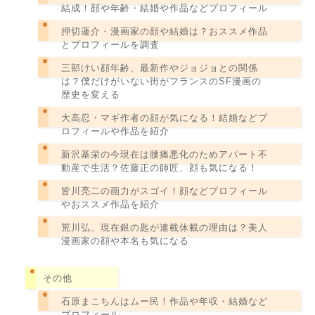
結成！顔や年齢・結婚や作品などプロフィール
押切蓮介・漫画家の顔や結婚は？おススメ作品
とプロフィールを調査
三部けい顔年齢、最新作やジョジョとの関係
は？僕だけがいない街がフランスのSF漫画の
歴史を変える
大高忍・マギ作者の顔が気になる！結婚などプ
ロフィールや作品を紹介
新沢基栄の今現在は腰痛悪化のためアパート不
動産で生活？佐藤正の師匠、顔も気になる！
皆川亮二の画力がスゴイ！顔などプロフィール
やおススメ作品を紹介
荒川弘、現在銀の匙が連載休載の理由は？美人
漫画家の顔や本名も気になる
その他
石原まこちんはムー民！作品や年収・結婚など
プロフィール