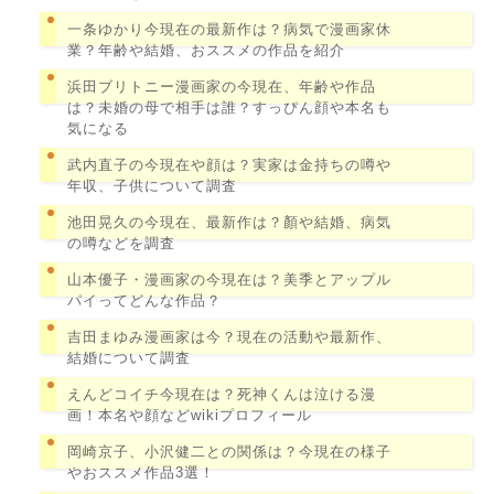
一条ゆかり今現在の最新作は？病気で漫画家休
業？年齢や結婚、おススメの作品を紹介
浜田ブリトニー漫画家の今現在、年齢や作品
は？未婚の母で相手は誰？すっぴん顔や本名も
気になる
武内直子の今現在や顔は？実家は金持ちの噂や
年収、子供について調査
池田晃久の今現在、最新作は？顏や結婚、病気
の噂などを調査
山本優子・漫画家の今現在は？美季とアップル
パイってどんな作品？
吉田まゆみ漫画家は今？現在の活動や最新作、
結婚について調査
えんどコイチ今現在は？死神くんは泣ける漫
画！本名や顔などwikiプロフィール
岡崎京子、小沢健二との関係は？今現在の様子
やおススメ作品3選！