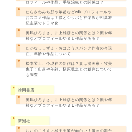
ロフィールや作品、手塚治虫との関係は？
たらさわみち顔や年齢などwikiプロフィールや
おススメ作品は？僕とシッポと神楽坂が相葉雅
紀主演でドラマ化
奥嶋ひろまさ、井上雄彦との関係とは？顏や年
齢などプロフィールやＢＬ作品がある？
たかなししずえ・おはようスパンク作者の今現
在、年齢や作品について
松本零士、今現在の新作は？妻は漫画家・牧美
也子！出身や年齢、槇原敬之との裁判について
も調査
徳間書店
奥嶋ひろまさ、井上雄彦との関係とは？顏や年
齢などプロフィールやＢＬ作品がある？
新潮社
おおのこうすけ極主夫道が面白い！漫画の舞台