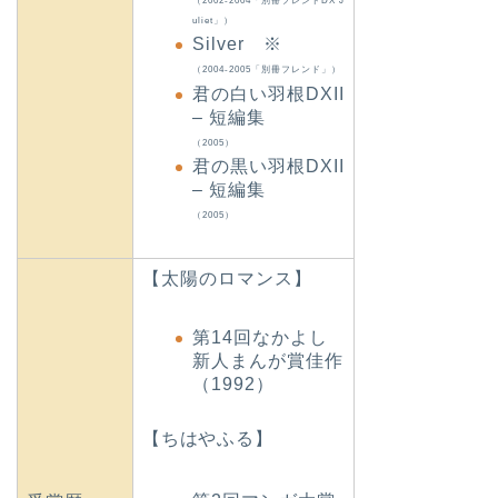
（2002-2004「別冊フレンドDX J
uliet」）
Silver ※
（2004-2005「別冊フレンド」）
君の白い羽根DXII
– 短編集
（2005）
君の黒い羽根DXII
– 短編集
（2005）
【太陽のロマンス】
第14回なかよし
新人まんが賞佳作
（1992）
【ちはやふる】