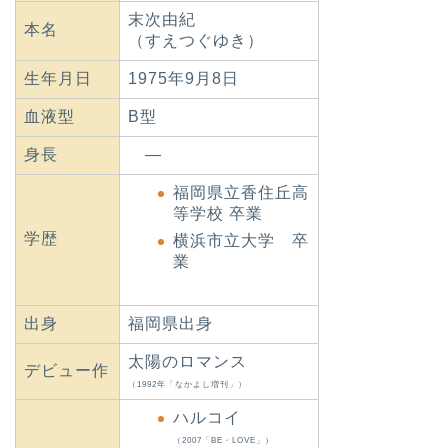
末次由紀
本名
（すえつぐゆき）
生年月日
1975年9月8日
血液型
B型
身長
―
福岡県立香住丘高
等学校 卒業
学歴
横浜市立大学 卒
業
出身
福岡県出身
太陽のロマンス
デビュー作
（1992年「なかよし増刊」）
ハルコイ
（2007「BE・LOVE」）