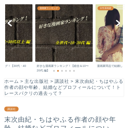
漫画家どっとこむ☆
女性漫画家
集英社
日本の文化を支える敬愛すべき漫画家先生の
顔や年収などをチェックしちゃいます♪
キング！【総合＆10〜
漫画家同志で結婚した夫婦のまとめ！
週刊少年ジャンプ最大
に掲載された漫画や...
ホーム
>
主な出版社
>
講談社
>
末次由紀・ちはやふる
作者の顔や年齢、結婚などプロフィールについて！ト
レースパクリの過去って？
講談社
末次由紀・ちはやふる作者の顔や年