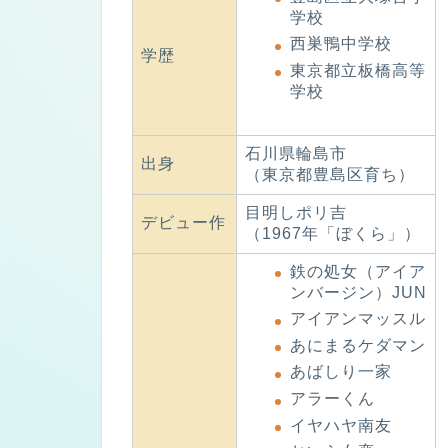
学校
西巣鴨中学校
学歴
東京都立板橋高等
学校
石川県輪島市
出身
（東京都豊島区育ち）
目明しポリ吉
デビュー作
（1967年「ぼくら」）
鉄の処女（アイア
ンバージン）JUN
アイアンマッスル
あにまるケダマン
あばしり一家
アラーくん
イヤハヤ南友