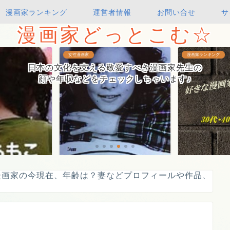
漫画家ランキング
運営者情報
お問い合せ
サ
漫画家どっとこむ☆
女性漫画家
漫画家ランキング
日本の文化を支える敬愛すべき漫画家先生の
顔や年収などをチェックしちゃいます♪
ザエさん作者・長谷川町子の結
好きな漫画家ランキング！【30
漫画家の今現在、年齢は？妻などプロフィールや作品、
・家族などプロフィール
代・40代・50代以上 編...