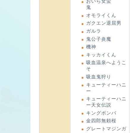
おいら女蛮
鬼
オモライくん
ガクエン退屈男
ガルラ
鬼公子炎魔
機神
キッカイくん
吸血温泉へようこ
そ
吸血鬼狩り
キューティーハニ
ー
キューティーハニ
ー天女伝説
キングボンバ
金四郎無頼桜
グレートマジンガ