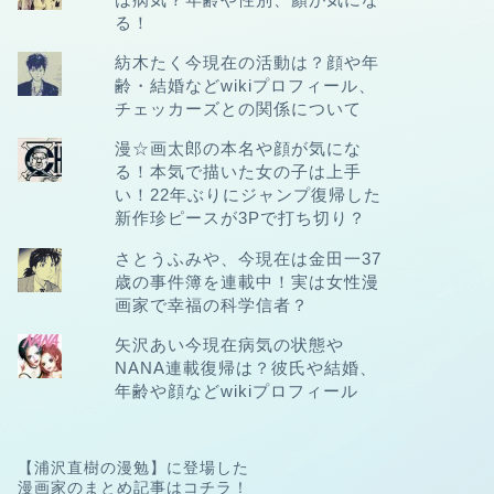
る！
紡木たく今現在の活動は？顔や年
齢・結婚などwikiプロフィール、
チェッカーズとの関係について
漫☆画太郎の本名や顔が気にな
る！本気で描いた女の子は上手
い！22年ぶりにジャンプ復帰した
新作珍ピースが3Pで打ち切り？
さとうふみや、今現在は金田一37
歳の事件簿を連載中！実は女性漫
画家で幸福の科学信者？
矢沢あい今現在病気の状態や
NANA連載復帰は？彼氏や結婚、
年齢や顔などwikiプロフィール
【浦沢直樹の漫勉】に登場した
漫画家のまとめ記事は
コチラ
！