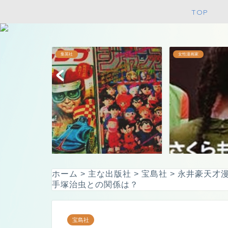
TOP
英社
女性漫画家
少年ジャンプ最大発行部数達成
さくらももこ、本名や顏・年齢も気
サ
ホーム
>
主な出版社
>
宝島社
>
永井豪天才
時に掲載された漫画や...
になる！
婚
手塚治虫との関係は？
宝島社