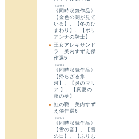
（1996）
《同時収録作品》
【金色の闇が見て
いる】、【冬のひ
まわり】、【ポリ
アンナの騎士】
王女アレキサンド
ラ 美内すずえ傑
作選5
（1996）
《同時収録作品》
【帰らざる氷
河】、【炎のマリ
ア 】、【真夏の
夜の夢】
虹の戦 美内すず
え傑作選6
（1997）
《同時収録作品》
【雪の音】、【雪
の日】、【ふりむ