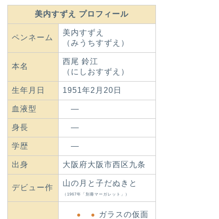
美内すずえ プロフィール
美内すずえ
ペンネーム
（みうちすずえ）
西尾 鈴江
本名
（にしおすずえ）
生年月日
1951年2月20日
血液型
―
身長
―
学歴
―
出身
大阪府大阪市西区九条
山の月と子だぬきと
デビュー作
（1967年「別冊マーガレット」）
ガラスの仮面