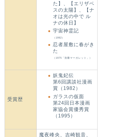
た】、【エリザベ
スの太陽】、【ナ
オは光の中で ル
ナの休日】
宇宙神霊記
（1992）
忍者屋敷に春がき
た
（1975「別冊マーガレット」）
妖鬼妃伝
第6回講談社漫画
賞（1982）
ガラスの仮面
受賞歴
第24回日本漫画
家協会賞優秀賞
（1995）
魔夜峰央、吉崎観音、