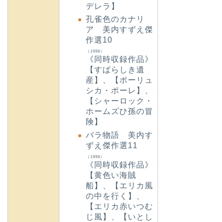
デレラ】
孔雀色のカナリ
ア 美内すずえ傑
作選10
（1998）
《同時収録作品》
【すばらしき遺
産】、【ポーリュ
シカ・ポーレ】、
【シャーロック・
ホームズひ孫の冒
険】
バラ物語 美内す
ずえ傑作選11
（1998）
《同時収録作品》
【黄色い海賊
船】、【エリカ風
の中を行く】、
【エリカ赤いつむ
じ風】、【いとし