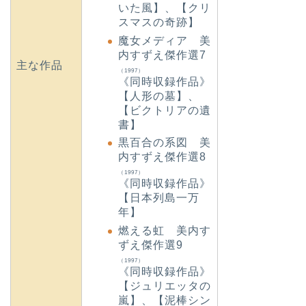
いた風】、【クリ
スマスの奇跡】
魔女メディア 美
内すずえ傑作選7
主な作品
（1997）
《同時収録作品》
【人形の墓】、
【ビクトリアの遺
書】
黒百合の系図 美
内すずえ傑作選8
（1997）
《同時収録作品》
【日本列島一万
年】
燃える虹 美内す
ずえ傑作選9
（1997）
《同時収録作品》
【ジュリエッタの
嵐】、【泥棒シン