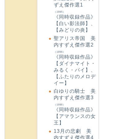
ずえ傑作選1
（1995）
《同時収録作品》
【白い影法師】、
【みどりの炎】
聖アリス帝国 美
内すずえ傑作選2
（1996）
《同時収録作品》
【ダイナマイト・
みるく・パイ】、
【ふたりのメロデ
イー】
白ゆりの騎士 美
内すずえ傑作選3
（1996）
《同時収録作品》
【アマランスの女
王】
13月の悲劇 美
内すずえ傑作選4