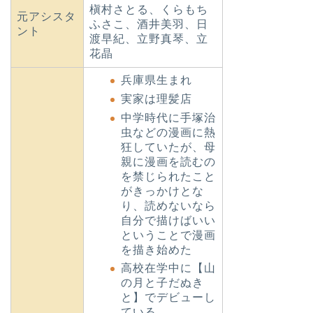
槇村さとる、くらもち
元アシスタ
ふさこ、酒井美羽、日
ント
渡早紀、立野真琴、立
花晶
兵庫県生まれ
実家は理髪店
中学時代に手塚治
虫などの漫画に熱
狂していたが、母
親に漫画を読むの
を禁じられたこと
がきっかけとな
り、読めないなら
自分で描けばいい
ということで漫画
を描き始めた
高校在学中に【山
の月と子だぬき
と】でデビューし
ている