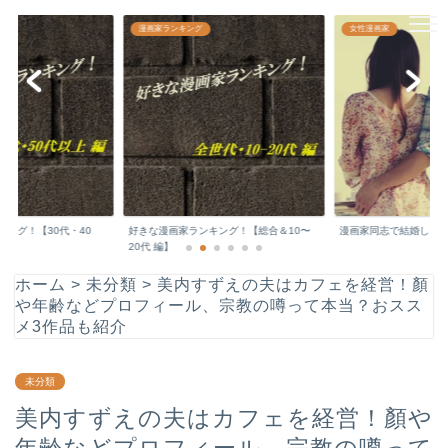
漫画家どっとこむ☆
漫画家ランキング
女性漫画家
日本の文化を支える敬愛すべき漫画家先生の
顔や年収などをチェックしちゃいます♪
ング！【30代・40
好きな漫画家ランキング！【総合＆10〜
漫画家同志で結婚した
.
20代 編】
ホーム
>
未分類
>
美内すずえの夫はカフェを経営！顏
や年齢などプロフィール、宗教の噂って本当？おスス
メ3作品も紹介
未分類
美内すずえの夫はカフェを経営！顏や