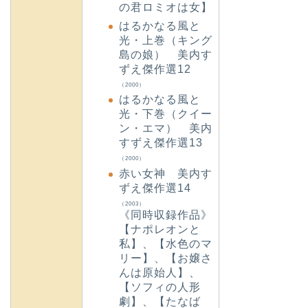
の君ロミオは女】
はるかなる風と
光・上巻（キング
島の娘） 美内す
ずえ傑作選12
（2000）
はるかなる風と
光・下巻（クイー
ン・エマ） 美内
すずえ傑作選13
（2000）
赤い女神 美内す
ずえ傑作選14
（2003）
《同時収録作品》
【ナポレオンと
私】、【水色のマ
リー】、【お嬢さ
んは原始人】、
【ソフィの人形
劇】、【たなば