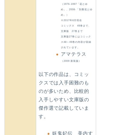
（1976-1997「花とゆ
め」、2008-「別冊花とゆ
め」）
※2017年8月現在
コミックス 49巻まで、
文庫版 27巻まで
文庫版27巻にはコミック
ス48～49巻の内容が収録
されています。
アマテラス
（2009 新装版）
以下の作品は、コミッ
クスでは入手困難のも
のが多いため、比較的
入手しやすい文庫版の
傑作選で記載していま
す。
妖鬼妃伝 美内す