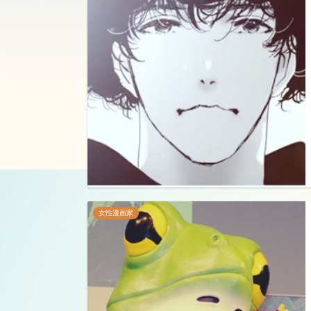
女性漫画家