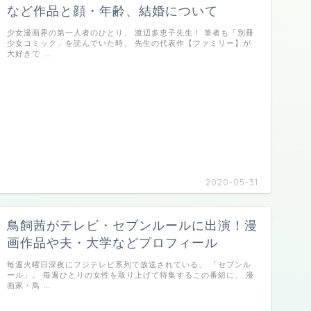
など作品と顔・年齢、結婚について
少女漫画界の第一人者のひとり、 渡辺多恵子先生！ 筆者も「別冊
少女コミック」を読んでいた時、 先生の代表作【ファミリー】が
大好きで …
2020-05-31
鳥飼茜がテレビ・セブンルールに出演！漫
画作品や夫・大学などプロフィール
毎週火曜日深夜にフジテレビ系列で放送されている、 「セブンル
ール」。 毎週ひとりの女性を取り上げて特集するこの番組に、 漫
画家・鳥 …