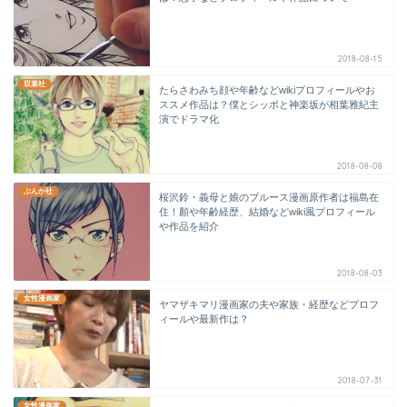
2018-08-15
双葉社
たらさわみち顔や年齢などwikiプロフィールやお
ススメ作品は？僕とシッポと神楽坂が相葉雅紀主
演でドラマ化
2018-08-08
ぶんか社
桜沢鈴・義母と娘のブルース漫画原作者は福島在
住！顏や年齢経歴、結婚などwiki風プロフィール
や作品を紹介
2018-08-03
女性漫画家
ヤマザキマリ漫画家の夫や家族・経歴などプロフ
ィールや最新作は？
2018-07-31
女性漫画家