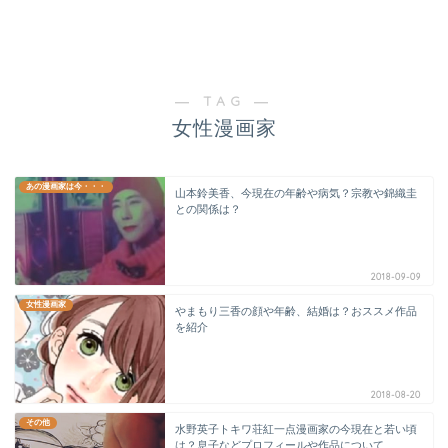
― TAG ―
女性漫画家
あの漫画家は今・・・
山本鈴美香、今現在の年齢や病気？宗教や錦織圭
との関係は？
2018-09-09
女性漫画家
やまもり三香の顔や年齢、結婚は？おススメ作品
を紹介
2018-08-20
その他
水野英子トキワ荘紅一点漫画家の今現在と若い頃
は？息子などプロフィールや作品について