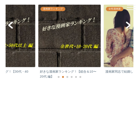
漫画家どっとこむ☆
漫画家ランキング
女性漫画家
日本の文化を支える敬愛すべき漫画家先生の
顔や年収などをチェックしちゃいます♪
ング！【30代・40
好きな漫画家ランキング！【総合＆10〜
漫画家同志で結婚した
.
20代 編】