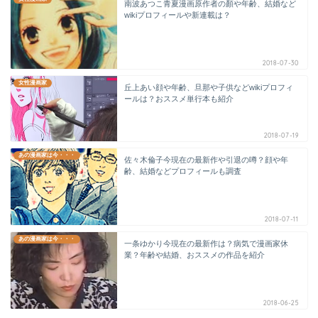
南波あつこ青夏漫画原作者の顏や年齢、結婚など
wikiプロフィールや新連載は？
2018-07-30
女性漫画家
丘上あい顔や年齢、旦那や子供などwikiプロフィ
ールは？おススメ単行本も紹介
2018-07-19
あの漫画家は今・・・
佐々木倫子今現在の最新作や引退の噂？顔や年
齢、結婚などプロフィールも調査
2018-07-11
あの漫画家は今・・・
一条ゆかり今現在の最新作は？病気で漫画家休
業？年齢や結婚、おススメの作品を紹介
2018-06-25