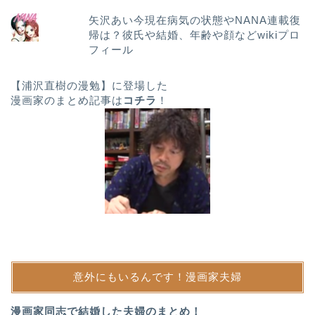
矢沢あい今現在病気の状態やNANA連載復
帰は？彼氏や結婚、年齢や顔などwikiプロ
フィール
【浦沢直樹の漫勉】に登場した
漫画家のまとめ記事は
コチラ
！
意外にもいるんです！漫画家夫婦
漫画家同志で結婚した夫婦のまとめ！