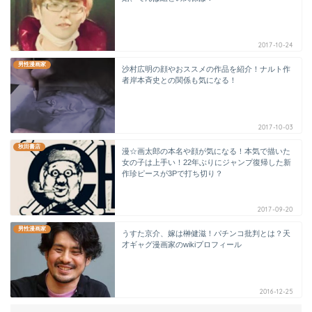
2017-10-24
男性漫画家
沙村広明の顔やおススメの作品を紹介！ナルト作
者岸本斉史との関係も気になる！
2017-10-03
秋田書店
漫☆画太郎の本名や顔が気になる！本気で描いた
女の子は上手い！22年ぶりにジャンプ復帰した新
作珍ピースが3Pで打ち切り？
2017-09-20
男性漫画家
うすた京介、嫁は榊健滋！パチンコ批判とは？天
才ギャグ漫画家のwikiプロフィール
2016-12-25