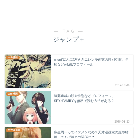
― TAG ―
ジャンプ＋
web漫画
nifuni(にふに)左ききエレン漫画家の性別や顔、年
齢などwiki風プロフィール
2019-10-16
web漫画
遠藤達哉の顔や性別などプロフィール、
SPY×FAMILYを無料で読む方法がある？
2019-08-23
男性漫画家
麻生周一ってイケメンなの？天才漫画家の顔や結
婚、でんぱ組との関係は？