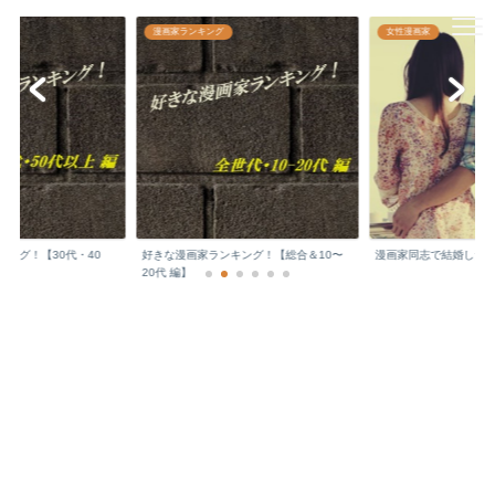
漫画家どっとこむ☆
漫画家ランキング
女性漫画家
日本の文化を支える敬愛すべき漫画家先生の
顔や年収などをチェックしちゃいます♪
ング！【30代・40
好きな漫画家ランキング！【総合＆10〜
漫画家同志で結婚した
.
20代 編】