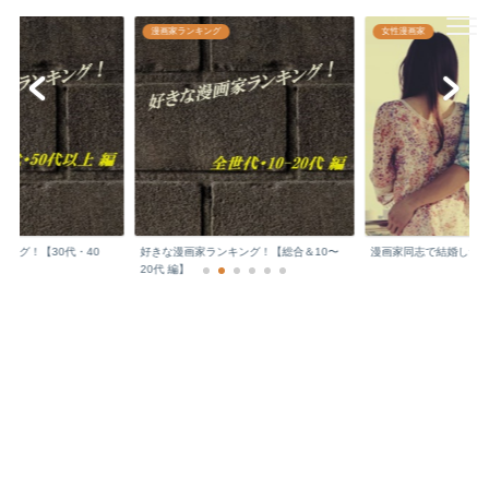
漫画家どっとこむ☆
漫画家ランキング
女性漫画家
日本の文化を支える敬愛すべき漫画家先生の
顔や年収などをチェックしちゃいます♪
ング！【30代・40
好きな漫画家ランキング！【総合＆10〜
漫画家同志で結婚した
.
20代 編】