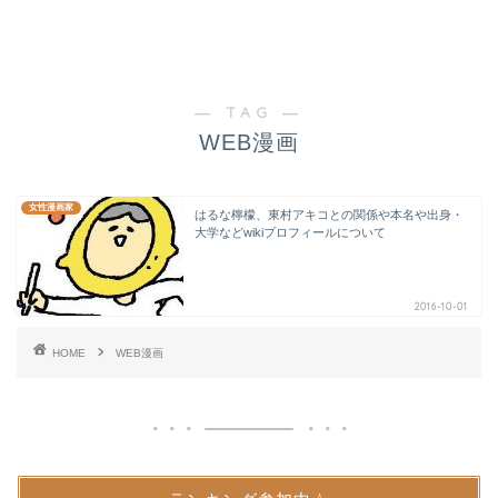
― TAG ―
WEB漫画
女性漫画家
はるな檸檬、東村アキコとの関係や本名や出身・
大学などwikiプロフィールについて
2016-10-01
HOME
WEB漫画