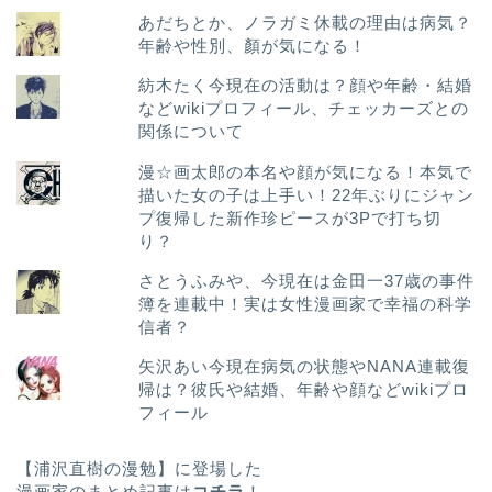
あだちとか、ノラガミ休載の理由は病気？
年齢や性別、顏が気になる！
紡木たく今現在の活動は？顔や年齢・結婚
などwikiプロフィール、チェッカーズとの
関係について
漫☆画太郎の本名や顔が気になる！本気で
描いた女の子は上手い！22年ぶりにジャン
プ復帰した新作珍ピースが3Pで打ち切
り？
さとうふみや、今現在は金田一37歳の事件
簿を連載中！実は女性漫画家で幸福の科学
信者？
矢沢あい今現在病気の状態やNANA連載復
帰は？彼氏や結婚、年齢や顔などwikiプロ
フィール
【浦沢直樹の漫勉】に登場した
漫画家のまとめ記事は
コチラ
！